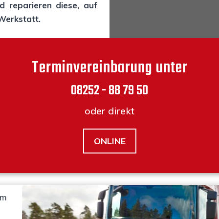
repa­rie­ren die­se, auf
 Werkstatt.
Ter­min­ver­ein­ba­rung unter
08252 - 88 79 50
oder direkt
ONLINE