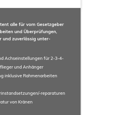
­tent alle für vom Gesetz­ge­ber
rbei­ten und Über­prü­fun­gen,
 und zuver­läs­sig unter­
d Achs­ein­stel­lun­gen für 2-3-4-
f­lie­ger und Anhänger
ung inklu­si­ve Rahmenarbeiten
in­stand­set­zun­gen/-repa­ra­tu­ren
a­tur von Kränen