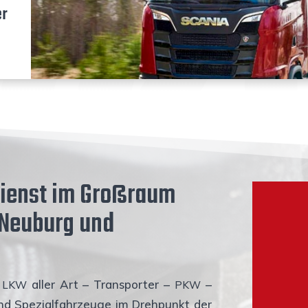
er
dienst im Groß­raum
, Neu­burg und
r
aller Art – Trans­por­ter –
–
LKW
PKW
d Spe­zi­al­fahr­zeu­ge im Dreh­punkt der