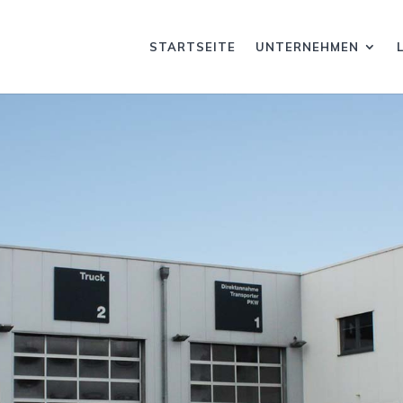
START­SEI­TE
UNTER­NEH­MEN