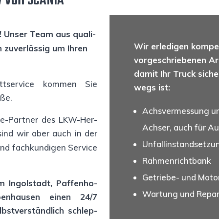
von
W
SCANIA
n! Unser Team aus qua­li­
Wir erle­di­gen kom­pe
h zuver­läs­sig um Ihren
vor­ge­schrie­be­nen A
damit Ihr Truck sicher
tt­ser­vice kom­men Sie
wegs ist:
aße.
Achs­ver­mes­sung un
ce-Part­ner des
LKW-Her­
Ach­ser, auch für Au
h sind wir aber auch in der
Unfall­in­stand­set­z
nd fach­kun­di­gen Ser­vice
Rah­men­richt­bank
Getrie­be- und Motor­
 Ingol­stadt, Paf­fen­ho­
War­tung und Repa­r
n­hau­sen einen 24/7
lb­st­ver­ständ­lich schlep­