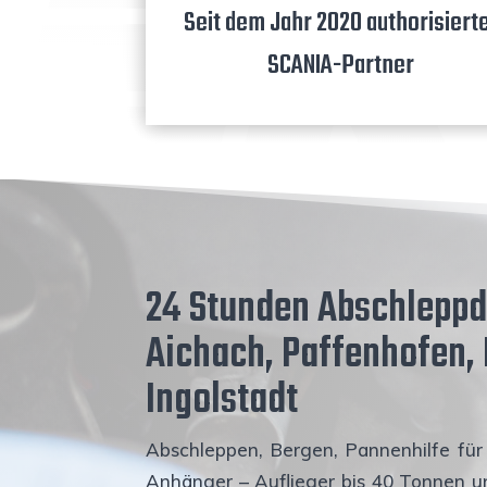
Seit dem Jahr 2020 aut­ho­ri­sier­t
SCANIA-Partner
24 Stun­den Abschlepp­
Aich­ach, Paf­fen­ho­fen
Ingolstadt
Abschlep­pen, Ber­gen, Pan­nen­hil­fe fü
Anhän­ger – Auf­lie­ger bis 40 Ton­nen un