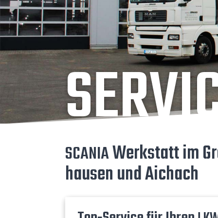
SER­VI
Werk­statt im Gro
SCA­NIA
hau­sen und Aichach