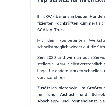
Top-Ser­vice für Ihren
LK
Ihr
- bei uns in bes­ten Hän­de
LKW
fi­zier­ten Fach­kräf­ten küm­mert sic
SCANIA-Truck.
Mit dem kom­pe­ten­ten Werk­sta
schnellst­mög­lich wie­der auf die Str
Seit 2020 sind wir nun auch Ser­vi
stel­lers
. Selbst­ver­ständ­lic
SCA­NIA
Lage, für ande­re Mar­ken schnel­len u
durchzuführen.
Zusätz­lich bie­ten­wir im Groß­raum
fen und Aich­ach und Schro­be
Abschlepp- und Pan­nen­dienst. S
e