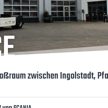
CE
ß­raum zwi­schen Ingol­stadt, Pfaf