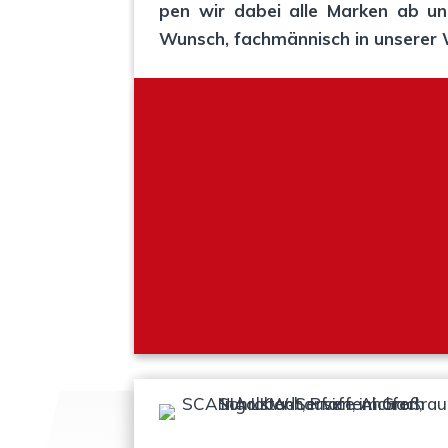
pen wir dabei alle Mar­ken ab und 
Wunsch, fach­män­nisch in unse­rer