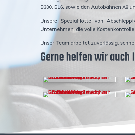
,
, sowie den Auto­bah­nen
u
B300
B16
A8
Unse­re Spe­zi­al­flot­te von Abschlepp­
Unter­neh­men, die vol­le Kos­ten­kon­trol­l
Unser Team arbei­tet zuver­läs­sig, schne
Ger­ne hel­fen wir auch 