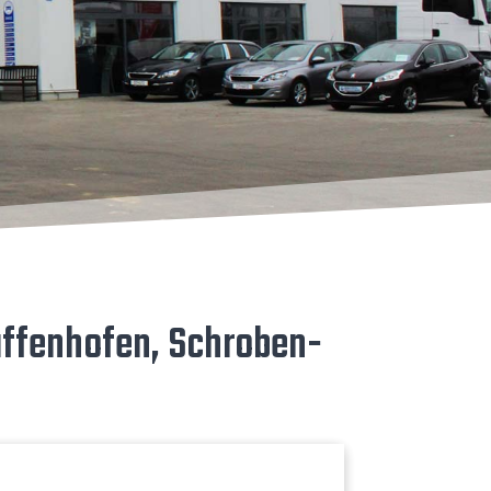
­fen­ho­fen, Schro­ben­