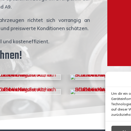
nd
.
A9
fahr­zeu­gen rich­tet sich vor­ran­gig an
e und preis­wer­te Kon­di­tio­nen schätzen.
ll und kosteneffizient.
Ihnen!
Um dir ein 
Geräteinfor
Technologie
auf dieser 
zurückziehs