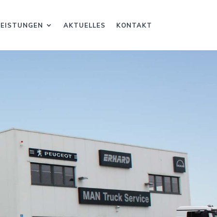
LEIS­TUN­GEN
AKTU­EL­LES
KON­TAKT